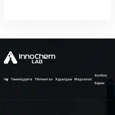
Холбоо
Нүүр
Танилцуулга
Үйлчилгээ
Худалдаа
Мэдээлэл
барих