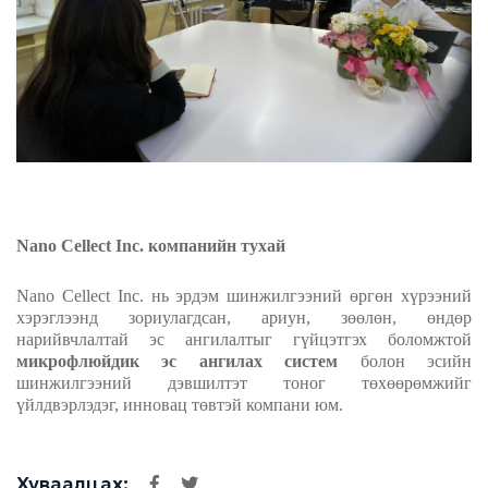
Nano Cellect Inc. компанийн тухай
Nano Cellect Inc. нь эрдэм шинжилгээний өргөн хүрээний
хэрэглээнд зориулагдсан, ариун, зөөлөн, өндөр
нарийвчлалтай эс
ангилалтыг
гүйцэтгэх боломжтой
микрофлюйдик эс
ангилах
систем
болон эсийн
шинжилгээний дэвшилтэт тоног төхөөрөмжийг
үйлдвэрлэдэг, инновац төвтэй компани юм.
Хуваалцах: