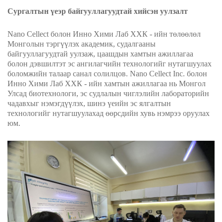
Сургалтын үеэр байгууллагуудтай хийсэн уулзалт
Nano
Cellect болон
Инно Хими Лаб ХХК
-
ийн төлөөлөл
Монголын тэргүүлэх академик, судалгааны
байгууллагуудтай уулзаж, цаашдын хамтын ажиллагаа
болон дэвшилтэт эс
ангилагчийн
технологийг нутагшуулах
боломжийн талаар санал солилцов. Nano
Cellect Inc. болон
Инно Хими Лаб ХХК
-
ийн хамтын ажиллагаа нь Монгол
Улсад биотехнологи, эс судлалын чиглэлийн лабораторийн
чадавхыг нэмэгдүүлэх, шинэ үеийн эс ялгалтын
технологийг нутагшуула
хад өөрсдийн хувь нэмрээ оруулах
юм.