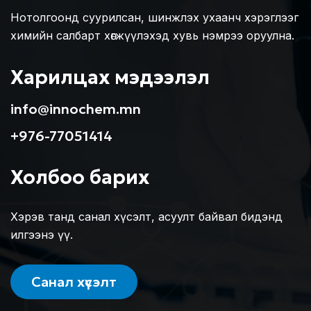
Нотолгоонд суурилсан, шинжлэх ухаанч хэрэглээг
химийн салбарт хөгжүүлэхэд хувь нэмрээ оруулна.
Харилцах мэдээлэл
info@innochem.mn
+976-77051414
Холбоо барих
Хэрэв танд санал хүсэлт, асуулт байвал бидэнд
илгээнэ үү.
Санал хүсэлт