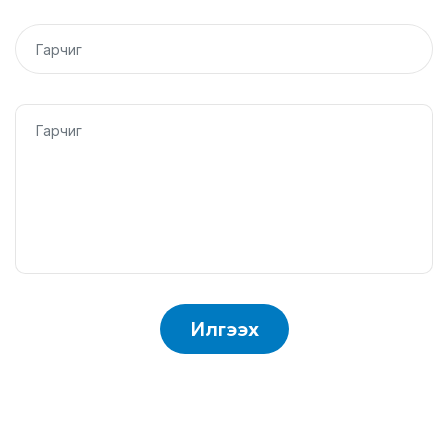
Илгээх