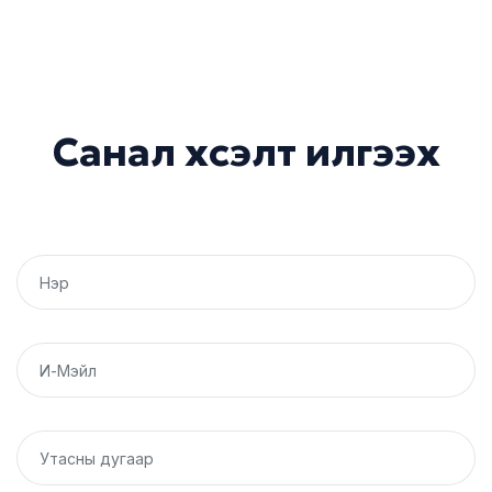
С
а
н
а
л
х
с
э
л
т
и
л
г
э
э
х