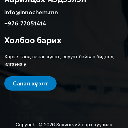
info@innochem.mn
+976-77051414
Холбоо барих
Хэрэв танд санал хүсэлт, асуулт байвал бидэнд
илгээнэ үү.
Санал хүсэлт
Copyright © 2026 Зохиогчийн эрх хуулиар