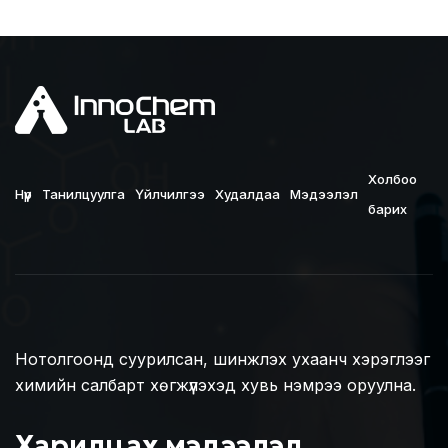
Холбоо
Нүүр
Танилцуулга
Үйлчилгээ
Худалдаа
Мэдээлэл
барих
Нотолгоонд суурилсан, шинжлэх ухаанч хэрэглээг
химийн салбарт хөгжүүлэхэд хувь нэмрээ оруулна.
Харилцах мэдээлэл